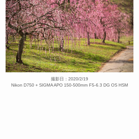
撮影日：2020/2/19
Nikon D750 + SIGMA APO 150-500mm F5-6.3 DG OS HSM