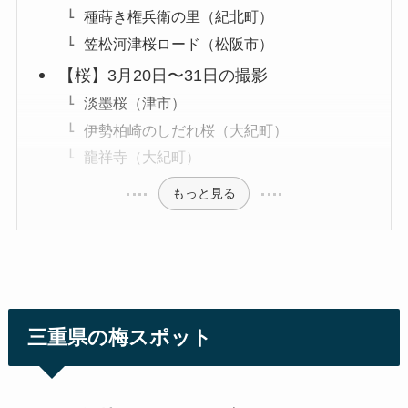
種蒔き権兵衛の里（紀北町）
笠松河津桜ロード（松阪市）
【桜】3月20日〜31日の撮影
淡墨桜（津市）
伊勢柏崎のしだれ桜（大紀町）
龍祥寺（大紀町）
もっと見る
三重県の梅スポット