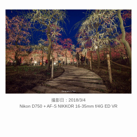
撮影日：2018/3/4
Nikon D750 + AF-S NIKKOR 16-35mm f/4G ED VR