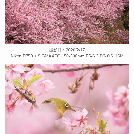
撮影日：2020/2/17
Nikon D750 + SIGMA APO 150-500mm F5-6.3 DG OS HSM