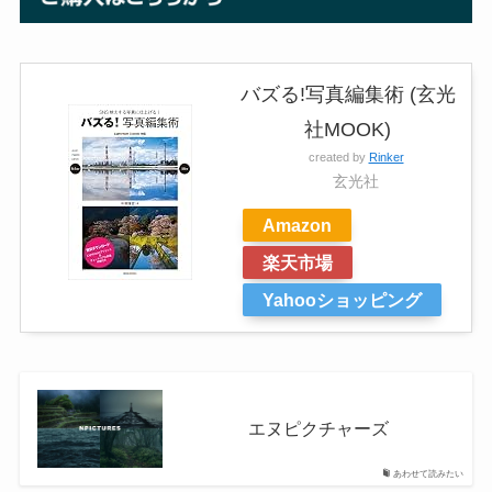
バズる!写真編集術 (玄光
社MOOK)
created by
Rinker
玄光社
Amazon
楽天市場
Yahooショッピング
エヌピクチャーズ
あわせて読みたい