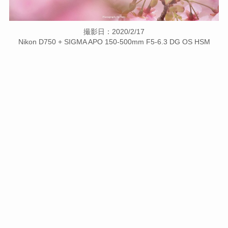
撮影日：2020/2/17
Nikon D750 + SIGMA APO 150-500mm F5-6.3 DG OS HSM