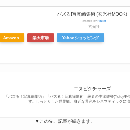
バズる!写真編集術 (玄光社MOOK)
created by
Rinker
玄光社
Amazon
楽天市場
Yahooショッピング
エヌピクチャーズ
「バズる！写真編集術」「バズる！写真撮影術」著者の中瀬雄登(Yuto)
す。しっとりした世界観、身近な景色をシネマティックに演出
▼この先、記事が続きます。