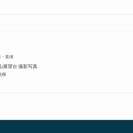
料・見頃
山展望台 撮影写真
光桜