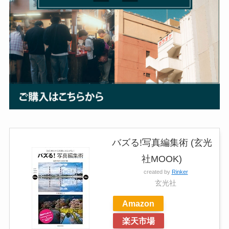
バズる!写真編集術 (玄光
社MOOK)
created by
Rinker
玄光社
Amazon
楽天市場