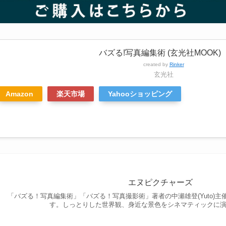
バズる!写真編集術 (玄光社MOOK)
created by
Rinker
玄光社
Amazon
楽天市場
Yahooショッピング
エヌピクチャーズ
「バズる！写真編集術」「バズる！写真撮影術」著者の中瀬雄登(Yuto)
す。しっとりした世界観、身近な景色をシネマティックに演出