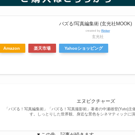
バズる!写真編集術 (玄光社MOOK)
created by
Rinker
玄光社
Amazon
楽天市場
Yahooショッピング
エヌピクチャーズ
「バズる！写真編集術」「バズる！写真撮影術」著者の中瀬雄登(Yuto)
す。しっとりした世界観、身近な景色をシネマティックに演出
▼この先、記事が続きます。