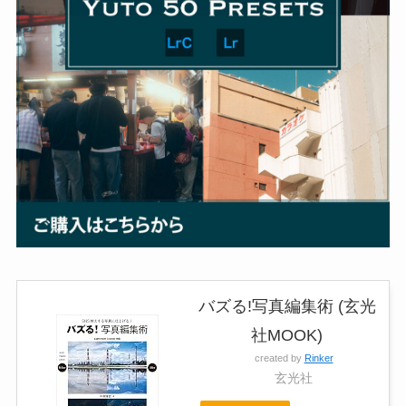
バズる!写真編集術 (玄光
社MOOK)
created by
Rinker
玄光社