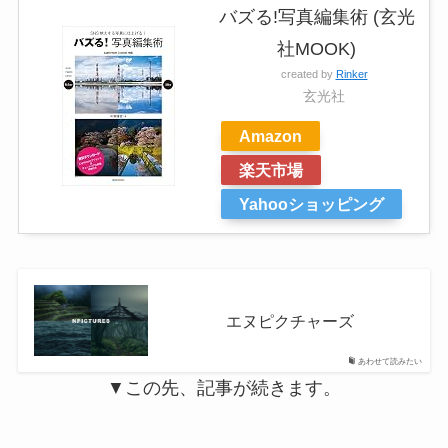
バズる!写真編集術 (玄光
社MOOK)
created by
Rinker
玄光社
Amazon
楽天市場
Yahooショッピング
エヌピクチャーズ
あわせて読みたい
▼この先、記事が続きます。