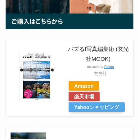
バズる!写真編集術 (玄光
社MOOK)
created by
Rinker
玄光社
Amazon
楽天市場
Yahooショッピング