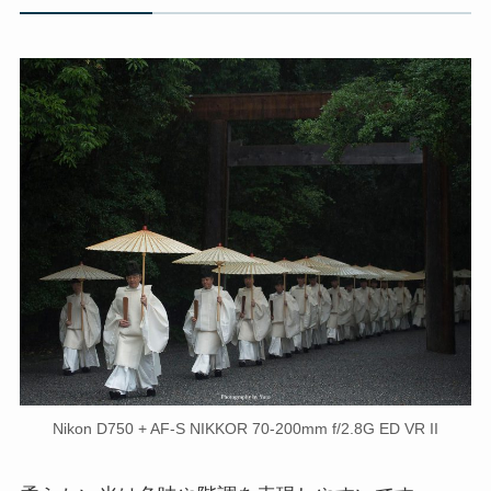
Nikon D750 + AF-S NIKKOR 70-200mm f/2.8G ED VR II