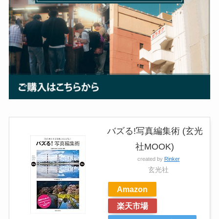
バズる!写真編集術 (玄光
社MOOK)
created by
Rinker
玄光社
Amazon
楽天市場