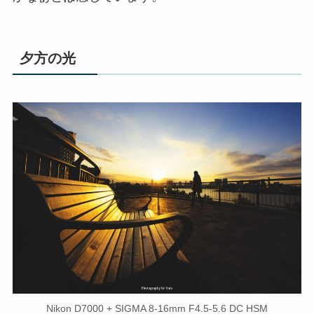
夕方の光
Nikon D7000 + SIGMA 8-16mm F4.5-5.6 DC HSM