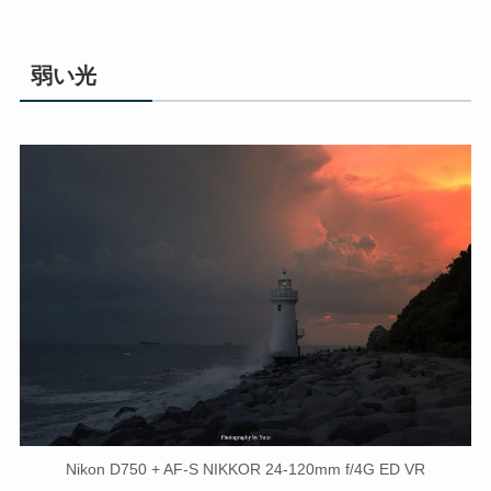
弱い光
Nikon D750 + AF-S NIKKOR 24-120mm f/4G ED VR