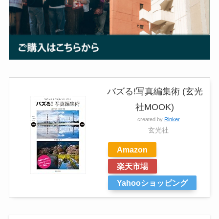
バズる!写真編集術 (玄光
社MOOK)
created by
Rinker
玄光社
Amazon
楽天市場
Yahooショッピング