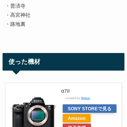
・普済寺
・高宮神社
・路地裏
使った機材
α7II
created by
Rinker
SONY STOREで見る
Amazon