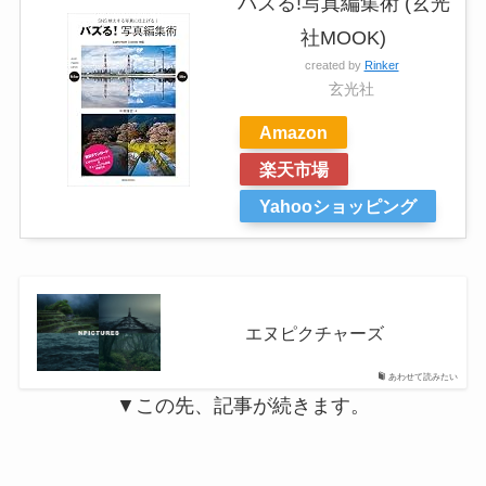
バズる!写真編集術 (玄光
社MOOK)
created by
Rinker
玄光社
Amazon
楽天市場
Yahooショッピング
エヌピクチャーズ
あわせて読みたい
▼この先、記事が続きます。