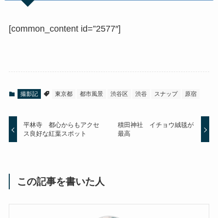
[common_content id=”2577″]
撮影記
東京都
都市風景
渋谷区
渋谷
スナップ
原宿
平林寺 都心からもアクセ
積田神社 イチョウ絨毯が
ス良好な紅葉スポット
最高
この記事を書いた人