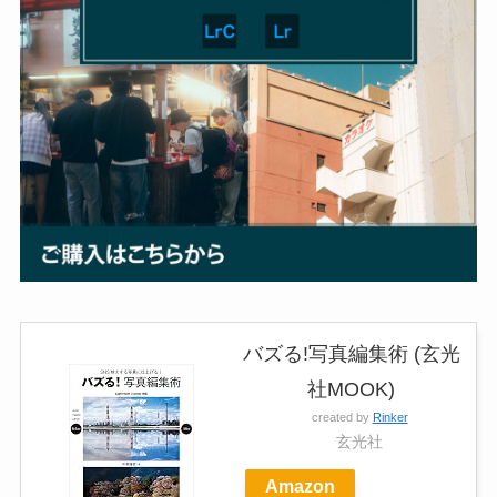
バズる!写真編集術 (玄光
社MOOK)
created by
Rinker
玄光社
Amazon