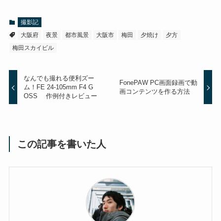
撮影記
大阪府
夜景
都市風景
大阪市
梅田
夕焼け
夕方
梅田スカイビル
なんでも撮れる便利ズー
FonePAW PC画面録画で動
ム！FE 24-105mm F4 G
画コンテンツを作る方法
OSS 作例付きレビュー
この記事を書いた人