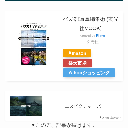
バズる!写真編集術 (玄光
社MOOK)
created by
Rinker
玄光社
Amazon
楽天市場
Yahooショッピング
エヌピクチャーズ
あわせて読みたい
▼この先、記事が続きます。