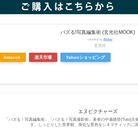
バズる!写真編集術 (玄光社MOOK)
created by
Rinker
玄光社
Amazon
楽天市場
Yahooショッピング
エヌピクチャーズ
「バズる！写真編集術」「バズる！写真撮影術」著者の中瀬雄登(Yuto)
す。しっとりした世界観、身近な景色をシネマティックに演出