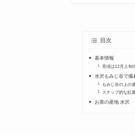
目次
基本情報
見頃は12月上旬
水沢もみじ谷で撮
もみじ谷の上の
スナップ的な紅
お茶の産地 水沢