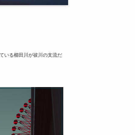
ている櫛田川が祓川の支流だ