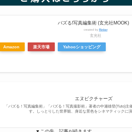
バズる!写真編集術 (玄光社MOOK)
created by
Rinker
玄光社
Amazon
楽天市場
Yahooショッピング
エヌピクチャーズ
「バズる！写真編集術」「バズる！写真撮影術」著者の中瀬雄登(Yuto)
す。しっとりした世界観、身近な景色をシネマティックに演出
▼この先、記事が続きます。