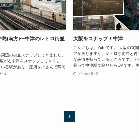
中島(南方)〜中津のレトロ街並
大阪をスナップ！中津
こんにちは、Yutoです。 大阪の
アがありますが、レトロな街並と再
中津周辺の街並スナップしてきました。
な表情を持っているところです。ア
広がる中津をスナップしてきまし
乗って中津駅で降りたらOKです。両者
ている駅があり、淀川をはさんで隣同
ま...
2021年8月1日
1