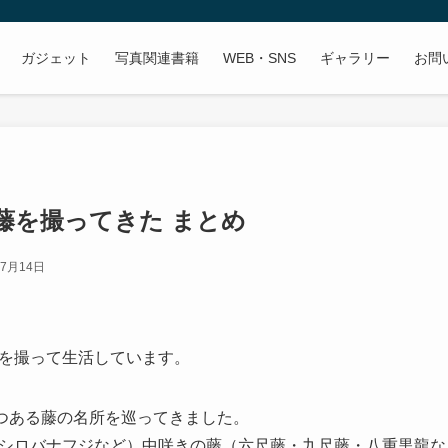
ガジェット
写真関連書籍
WEB・SNS
ギャラリー
お問
藤を撮ってきた まとめ
年7月14日
真を撮って生活しています。
つある藤の名所を巡ってきました。
シロバナフジなど）中咲きの藤（六尺藤・九尺藤・八重黒龍な