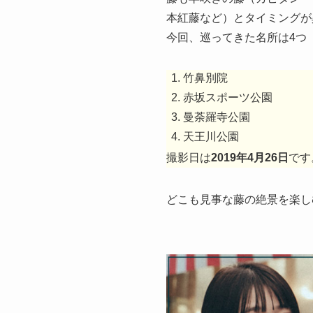
本紅藤など）とタイミングが
今回、巡ってきた名所は4つ
竹鼻別院
赤坂スポーツ公園
曼荼羅寺公園
天王川公園
撮影日は
2019年4月26日
です
どこも見事な藤の絶景を楽し