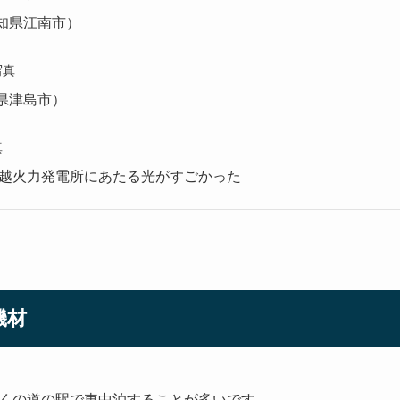
知県江南市）
写真
県津島市）
真
川越火力発電所にあたる光がすごかった
機材
くの道の駅で車中泊することが多いです。