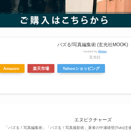
バズる!写真編集術 (玄光社MOOK)
created by
Rinker
玄光社
Amazon
楽天市場
Yahooショッピング
エヌピクチャーズ
「バズる！写真編集術」「バズる！写真撮影術」著者の中瀬雄登(Yuto)