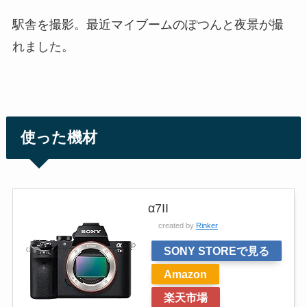
駅舎を撮影。最近マイブームのぽつんと夜景が撮
れました。
使った機材
α7II
created by
Rinker
SONY STOREで見る
Amazon
楽天市場