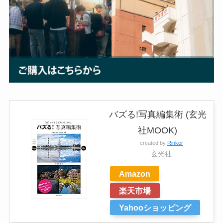
バズる!写真編集術 (玄光
社MOOK)
created by
Rinker
玄光社
Amazon
楽天市場
Yahooショッピング