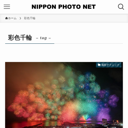
ホーム
彩色千輪
彩色千輪
– tag –
撮影テクニック