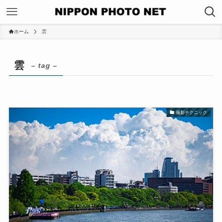
ホーム
雲
雲
– tag –
撮影テクニック